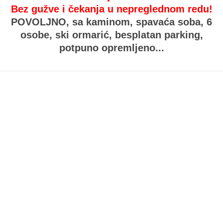
Bez gužve i čekanja u nepreglednom redu!
POVOLJNO,
sa kaminom, spavaća soba, 6
osobe, ski ormarić, besplatan parking,
potpuno opremljeno...