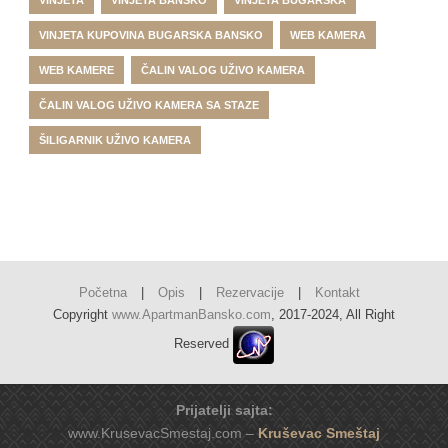
VINJETA KUPOVINA BUGARSKA BANSKO
WEB KAMERA
WEB KAMERE
ČALIN VALOG UŽIVO KAMERA
ČALIN VALOG UŽIVO KAMERA SA STAZE
ŠILIGARNIK UŽIVO KAMERA
Početna
|
Opis
|
Rezervacije
|
Kontakt
Copyright
www.ApartmanBansko.com
, 2017-2024, All Right
Reserved
Prijatelji sajta:
www.KrusevacSmestaj.com –
Kruševac Smeštaj