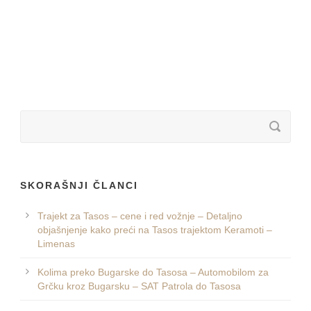
SKORAŠNJI ČLANCI
Trajekt za Tasos – cene i red vožnje – Detaljno
objašnjenje kako preći na Tasos trajektom Keramoti –
Limenas
Kolima preko Bugarske do Tasosa – Automobilom za
Grčku kroz Bugarsku – SAT Patrola do Tasosa