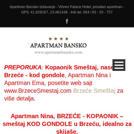
Apartman Bansko Izdavanje - Vihren Palace Hotel, privatan apartman -
GPS: 41.828167, 23.481438 - Info tel. 064 / 83 - 55 - 757
PREPORUKA
:
Kopaonik Smeštaj, naselje
Brzeće - kod gondole
, Apartman Nina i
Apartman Ema, posetite web sajt
www.BrzeceSmestaj.com
Brzeće Smeštaj
za
više detalja.
Apartman Nina, BRZEĆE - KOPAONIK –
smeštaj KOD GONDOLE u Brzeću, idealno za
skijaše.