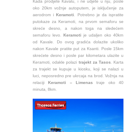
Kada prodjete Kavalu, i ne udjete u nju, posle
oko 20km vožnje autoputem, je isključenje za
aerodrom i
Keramoti
. Potrebno je da ispratite
putokaze za Keramoti, na prvom semaforu se
skreće desno, a nakon toga na sledećem
semaforu levo.
Keramoti
je udaljen oko 40km
od Kavale. Do ovog gradića dolazite ukoliko
nakon Kavale pratite put za Ksanti. Posle 15km
skrećete desno i posle par kilometara ulazite u
Keramoti, odakle polazi
trajekt za Tasos
. Karta
za trajekt se kupuje u kiosku, koji se nalazi u
luci, neposredno pre ukrcaja na brod. Vožnja na
relaciji
Keramoti – Limenas
traje oko 40
minuta, 8km.