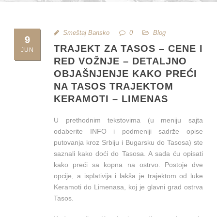
Smeštaj Bansko
0
Blog
9
TRAJEKT ZA TASOS – CENE I
JUN
RED VOŽNJE – DETALJNO
OBJAŠNJENJE KAKO PREĆI
NA TASOS TRAJEKTOM
KERAMOTI – LIMENAS
U prethodnim tekstovima (u meniju sajta
odaberite INFO i podmeniji sadrže opise
putovanja kroz Srbiju i Bugarsku do Tasosa) ste
saznali kako doći do Tasosa. A sada ću opisati
kako preći sa kopna na ostrvo. Postoje dve
opcije, a isplativija i lakša je trajektom od luke
Keramoti do Limenasa, koj je glavni grad ostrva
Tasos.