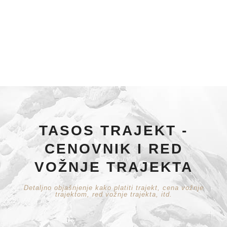
TASOS TRAJEKT -
CENOVNIK I RED
VOŽNJE TRAJEKTA
Detaljno objašnjenje kako platiti trajekt, cena vožnje
trajektom, red vožnje trajekta, itd.