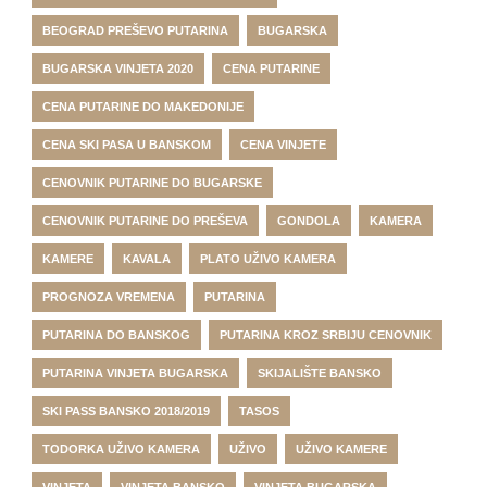
BEOGRAD PREŠEVO PUTARINA
BUGARSKA
BUGARSKA VINJETA 2020
CENA PUTARINE
CENA PUTARINE DO MAKEDONIJE
CENA SKI PASA U BANSKOM
CENA VINJETE
CENOVNIK PUTARINE DO BUGARSKE
CENOVNIK PUTARINE DO PREŠEVA
GONDOLA
KAMERA
KAMERE
KAVALA
PLATO UŽIVO KAMERA
PROGNOZA VREMENA
PUTARINA
PUTARINA DO BANSKOG
PUTARINA KROZ SRBIJU CENOVNIK
PUTARINA VINJETA BUGARSKA
SKIJALIŠTE BANSKO
SKI PASS BANSKO 2018/2019
TASOS
TODORKA UŽIVO KAMERA
UŽIVO
UŽIVO KAMERE
VINJETA
VINJETA BANSKO
VINJETA BUGARSKA