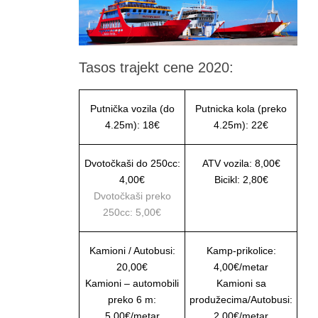
Tasos trajekt cene 2020:
Putnička vozila (do
Putnicka kola (preko
4.25m): 18€
4.25m): 22€
Dvotočkaši do 250cc:
ATV vozila: 8,00€
4,00€
Bicikl: 2,80€
Dvotočkaši preko
250cc: 5,00€
Kamioni / Autobusi:
Kamp-prikolice:
20,00€
4,00€/metar
Kamioni – automobili
Kamioni sa
preko 6 m:
produžecima/Autobusi:
5,00€/metar
2,00€/metar