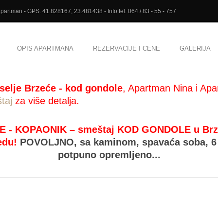
artman - GPS: 41.828167, 23.481438 - Info tel. 064 / 83 - 55 - 757
OPIS APARTMANA
REZERVACIJE I CENE
GALERIJA
selje Brzeće - kod gondole
, Apartman Nina i Apa
taj
za više detalja.
E - KOPAONIK – smeštaj KOD GONDOLE u Brzeću
edu!
POVOLJNO,
sa kaminom, spavaća soba, 6 
potpuno opremljeno...