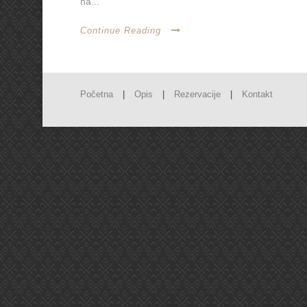
na...
Continue Reading
Početna
|
Opis
|
Rezervacije
|
Kontakt