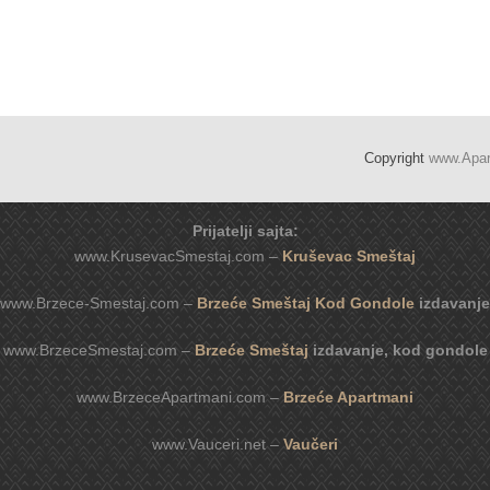
Copyright
www.Apa
Prijatelji sajta:
www.KrusevacSmestaj.com –
Kruševac Smeštaj
www.Brzece-Smestaj.com –
Brzeće Smeštaj Kod Gondole
izdavanje
www.BrzeceSmestaj.com –
Brzeće Smeštaj
izdavanje, kod gondole
www.BrzeceApartmani.com –
Brzeće Apartmani
www.Vauceri.net –
Vaučeri