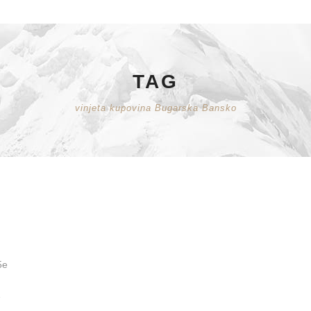
TAG
vinjeta kupovina Bugarska Bansko
5e
e