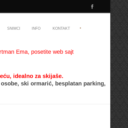
•
SNIMCI
INFO
KONTAKT
rtman Ema, posetite web sajt
, idealno za skijaše.
osobe, ski ormarić, besplatan parking,