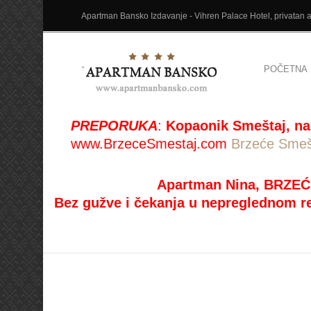
Apartman Bansko Izdavanje - Vihren Palace Hotel, privatan ap
POČETNA
PREPORUKA
:
Kopaonik Smeštaj, na
www.BrzeceSmestaj.com
Brzeće Smeš
Apartman Nina, BRZEĆ
Bez gužve i čekanja u nepreglednom r