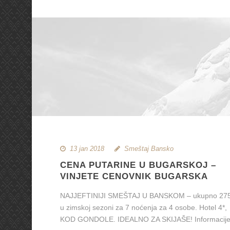
13 jan 2018
Smeštaj Bansko
CENA PUTARINE U BUGARSKOJ –
VINJETE CENOVNIK BUGARSKA
NAJJEFTINIJI SMEŠTAJ U BANSKOM – ukupno 27
u zimskoj sezoni za 7 noćenja za 4 osobe. Hotel 4*,
KOD GONDOLE. IDEALNO ZA SKIJAŠE! Informacij