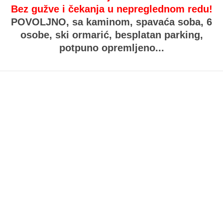
Bez gužve i čekanja u nepreglednom redu!
POVOLJNO,
sa kaminom, spavaća soba, 6
osobe, ski ormarić, besplatan parking,
potpuno opremljeno...