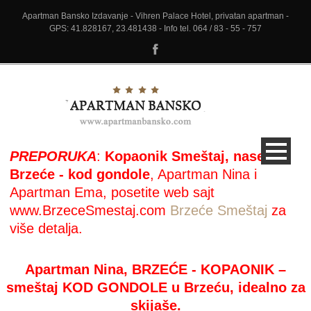
Apartman Bansko Izdavanje - Vihren Palace Hotel, privatan apartman -
GPS: 41.828167, 23.481438 - Info tel. 064 / 83 - 55 - 757
PREPORUKA
:
Kopaonik Smeštaj, naselje
Brzeće - kod gondole
, Apartman Nina i
Apartman Ema, posetite web sajt
www.BrzeceSmestaj.com
Brzeće Smeštaj
za
više detalja.
Apartman Nina, BRZEĆE - KOPAONIK –
smeštaj KOD GONDOLE u Brzeću, idealno za
skijaše.