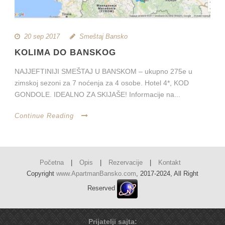
20 sep 2017
Smeštaj Bansko
KOLIMA DO BANSKOG
NAJJEFTINIJI SMEŠTAJ U BANSKOM – ukupno 275e u
zimskoj sezoni za 7 noćenja za 4 osobe. Hotel 4*, KOD
GONDOLE. IDEALNO ZA SKIJAŠE! Informacije na...
Continue Reading
Početna
|
Opis
|
Rezervacije
|
Kontakt
Copyright
www.ApartmanBansko.com
, 2017-2024, All Right
Reserved
Prijatelji sajta: