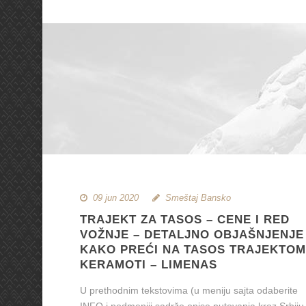
09 jun 2020
Smeštaj Bansko
TRAJEKT ZA TASOS – CENE I RED
VOŽNJE – DETALJNO OBJAŠNJENJE
KAKO PREĆI NA TASOS TRAJEKTOM
KERAMOTI – LIMENAS
U prethodnim tekstovima (u meniju sajta odaberite