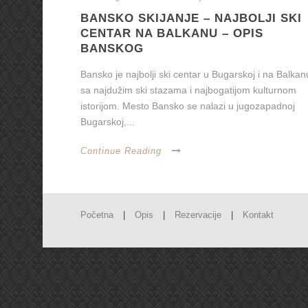
BANSKO SKIJANJE – NAJBOLJI SKI
CENTAR NA BALKANU – OPIS
BANSKOG
Bansko je najbolji ski centar u Bugarskoj i na Balkan
sa najdužim ski stazama i najbogatijom kulturnom
istorijom. Mesto Bansko se nalazi u jugozapadnoj
Bugarskoj,...
Continue Reading
Početna
|
Opis
|
Rezervacije
|
Kontakt