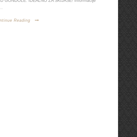
D GONDOLE. IDEALNO ZA SKIJAŠE! Informacije
..
ntinue Reading