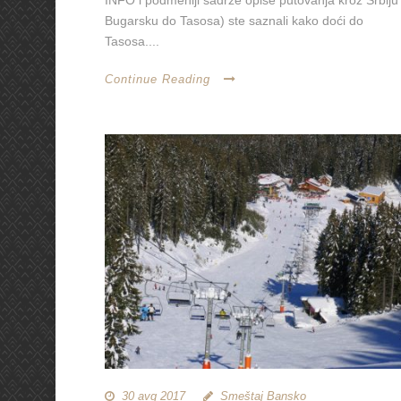
INFO i podmeniji sadrže opise putovanja kroz Srbiju 
Bugarsku do Tasosa) ste saznali kako doći do
Tasosa....
Continue Reading
30 avg 2017
Smeštaj Bansko