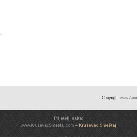
u,
Copyright
www.Apa
Prijatelji sajta:
www.KrusevacSmestaj.com –
Kruševac Smeštaj