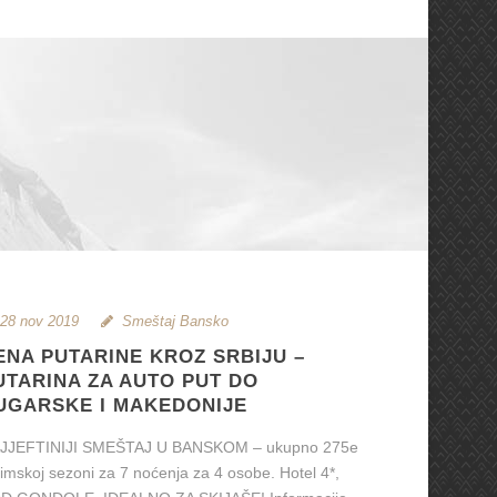
28 nov 2019
Smeštaj Bansko
ENA PUTARINE KROZ SRBIJU –
UTARINA ZA AUTO PUT DO
UGARSKE I MAKEDONIJE
JJEFTINIJI SMEŠTAJ U BANSKOM – ukupno 275e
zimskoj sezoni za 7 noćenja za 4 osobe. Hotel 4*,