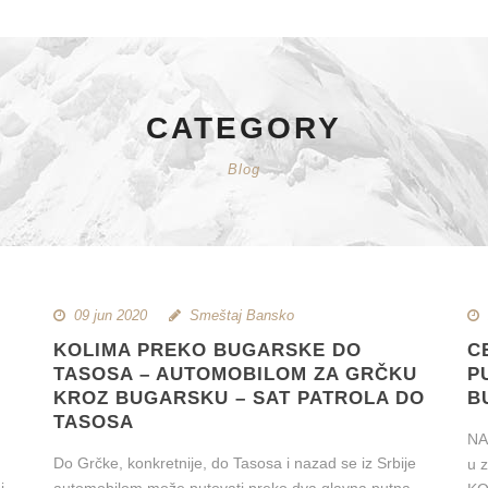
CATEGORY
Blog
09 jun 2020
Smeštaj Bansko
KOLIMA PREKO BUGARSKE DO
C
TASOSA – AUTOMOBILOM ZA GRČKU
P
KROZ BUGARSKU – SAT PATROLA DO
B
TASOSA
NA
Do Grčke, konkretnije, do Tasosa i nazad se iz Srbije
u 