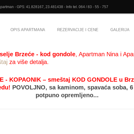
artman - GPS: 41.828167, 23.481438 - Info tel. 064 / 83 - 55 - 757
OPIS APARTMANA
REZERVACIJE I CENE
GALERIJA
selje Brzeće - kod gondole
, Apartman Nina i Apa
taj
za više detalja.
E - KOPAONIK – smeštaj KOD GONDOLE u Brzeću
edu!
POVOLJNO,
sa kaminom, spavaća soba, 6 
potpuno opremljeno...