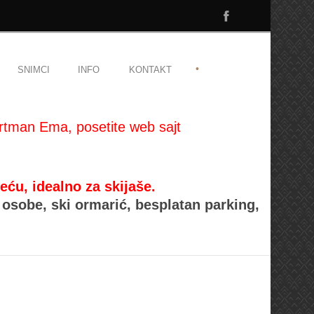
•
SNIMCI
INFO
KONTAKT
rtman Ema, posetite web sajt
, idealno za skijaše.
osobe, ski ormarić, besplatan parking,