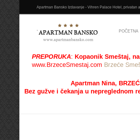
Apartman Bansko Izdavanje - Vihren Palace Hotel, privatan ap
POČETNA
PREPORUKA
:
Kopaonik Smeštaj, na
www.BrzeceSmestaj.com
Brzeće Smeš
Apartman Nina, BRZEĆ
Bez gužve i čekanja u nepreglednom r