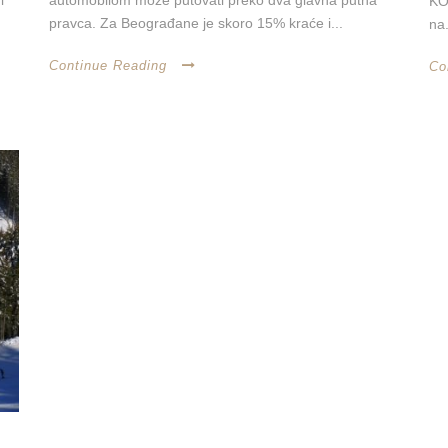
i
automobilom može putovati preko dva glavna putna
KO
pravca. Za Beograđane je skoro 15% kraće i...
na.
Continue Reading
Co