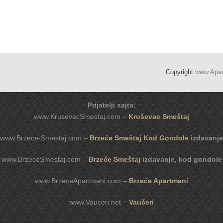
Copyright
www.Apa
Prijatelji sajta:
www.KrusevacSmestaj.com –
Kruševac Smeštaj
www.Brzece-Smestaj.com –
Brzeće Smeštaj Kod Gondole
izdavanje
www.BrzeceSmestaj.com –
Brzeće Smeštaj
izdavanje, kod gondole
www.BrzeceApartmani.com –
Brzeće Apartmani
www.Vauceri.net –
Vaučeri