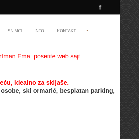
•
SNIMCI
INFO
KONTAKT
rtman Ema, posetite web sajt
, idealno za skijaše.
osobe, ski ormarić, besplatan parking,