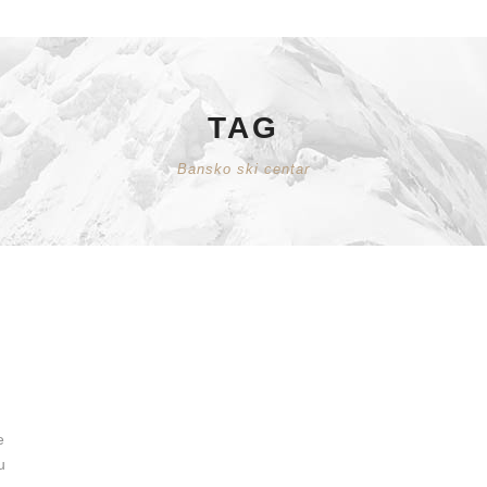
TAG
Bansko ski centar
e
u