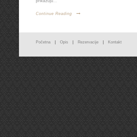
prikazuju...
Continue Reading
Početna
|
Opis
|
Rezervacije
|
Kontakt