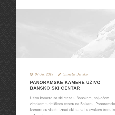
07 dec 2019
Smeštaj Bansko
PANORAMSKE KAMERE UŽIVO
BANSKO SKI CENTAR
Uživo kamere sa ski staza u Banskom, najvećem
zimskom turističkom centru na Balkanu. Panoramsk
kamere su visoko iznad ski staza i u svakom trenutk