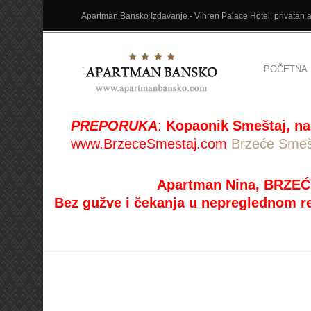
Apartman Bansko Izdavanje - Vihren Palace Hotel, privatan ap
POČETNA
PREPORUKA
:
Kopaonik Smeštaj, na
www.BrzeceSmestaj.com
Brzeće Smeš
Apartman Nina, BRZEĆ
Bez gužve i čekanja u nepreglednom r