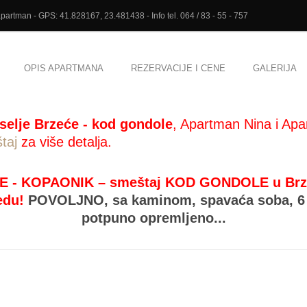
artman - GPS: 41.828167, 23.481438 - Info tel. 064 / 83 - 55 - 757
OPIS APARTMANA
REZERVACIJE I CENE
GALERIJA
selje Brzeće - kod gondole
, Apartman Nina i Apa
taj
za više detalja.
E - KOPAONIK – smeštaj KOD GONDOLE u Brzeću
edu!
POVOLJNO,
sa kaminom, spavaća soba, 6 
potpuno opremljeno...