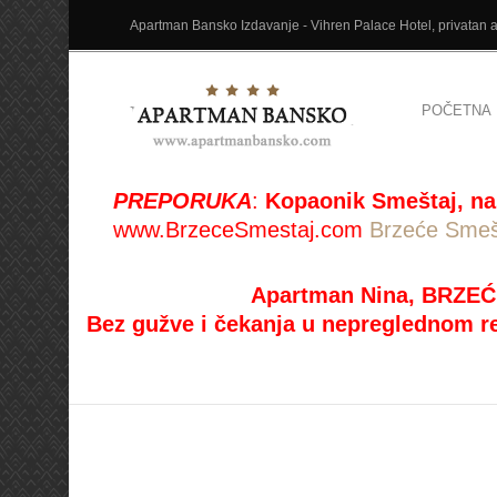
Apartman Bansko Izdavanje - Vihren Palace Hotel, privatan ap
POČETNA
PREPORUKA
:
Kopaonik Smeštaj, na
www.BrzeceSmestaj.com
Brzeće Smeš
Apartman Nina, BRZEĆ
Bez gužve i čekanja u nepreglednom r