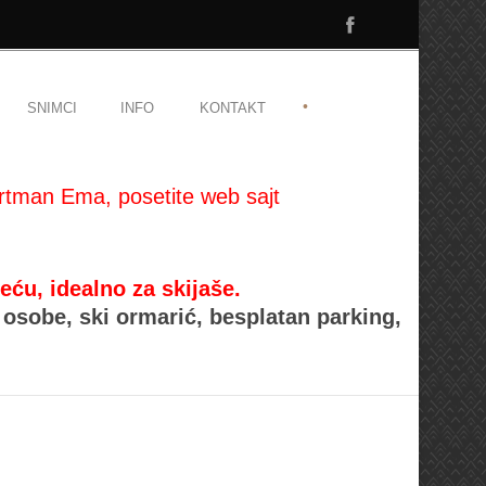
•
SNIMCI
INFO
KONTAKT
rtman Ema, posetite web sajt
, idealno za skijaše.
osobe, ski ormarić, besplatan parking,