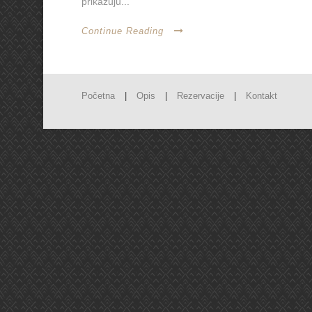
prikazuju...
Continue Reading
Početna
|
Opis
|
Rezervacije
|
Kontakt