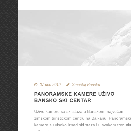
07 dec 2019
Smeštaj Bansko
PANORAMSKE KAMERE UŽIVO
BANSKO SKI CENTAR
Uživo kamere sa ski staza u Banskom, najvećem
zimskom turističkom centru na Balkanu. Panoramsk
kamere su visoko iznad ski staza i u svakom trenutk