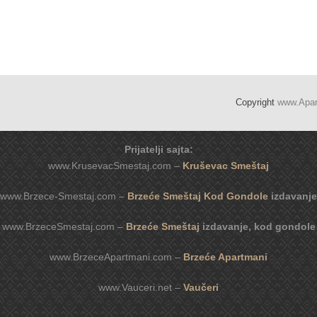
Copyright
www.Apa
Prijatelji sajta:
www.KrusevacSmestaj.com –
Kruševac Smeštaj
www.Brzece-Smestaj.com –
Brzeće Smeštaj Kod Gondole
izdavanje
www.BrzeceSmestaj.com –
Brzeće Smeštaj
izdavanje, kod gondole
www.BrzeceApartmani.com –
Brzeće Apartmani
www.Vauceri.net –
Vaučeri