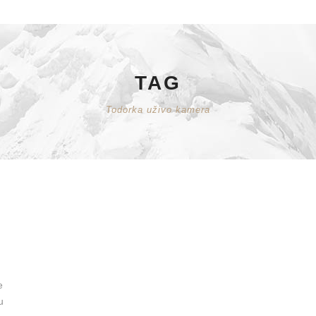
TAG
Todorka uživo kamera
e
u