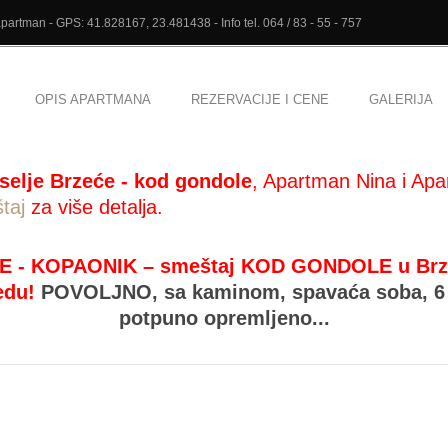
artman - GPS: 41.828167, 23.481438 - Info tel. 064 / 83 - 55 - 757
OPIS APARTMANA
REZERVACIJE I CENE
GALERIJA
selje Brzeće - kod gondole
, Apartman Nina i Apa
taj
za više detalja.
E - KOPAONIK – smeštaj KOD GONDOLE u Brzeću
edu!
POVOLJNO,
sa kaminom, spavaća soba, 6 
potpuno opremljeno...