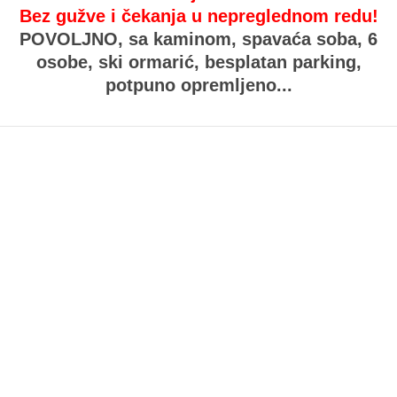
Bez gužve i čekanja u nepreglednom redu!
POVOLJNO,
sa kaminom, spavaća soba, 6
osobe, ski ormarić, besplatan parking,
potpuno opremljeno...