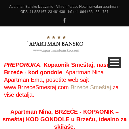
Apartman Bansko Izdavanje - Vihren Palace Hotel, privatan apartman -
GPS: 41.828167, 23.481438 - Info tel. 064 / 83 - 55 - 757
PREPORUKA
:
Kopaonik Smeštaj, naselje
Brzeće - kod gondole
, Apartman Nina i
Apartman Ema, posetite web sajt
www.BrzeceSmestaj.com
Brzeće Smeštaj
za
više detalja.
Apartman Nina, BRZEĆE - KOPAONIK –
smeštaj KOD GONDOLE u Brzeću, idealno za
skijaše.