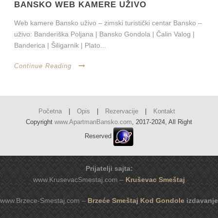
BANSKO WEB KAMERE UŽIVO
Web kamere Bansko uživo – zimski turistički centar Bansko –
uživo: Banderiška Poljana | Bansko Gondola | Čalin Valog |
Banderica | Šiligarnik | Plato...
Continue Reading
Početna
|
Opis
|
Rezervacije
|
Kontakt
Copyright
www.ApartmanBansko.com
, 2017-2024, All Right
Reserved
Prijatelji sajta:
www.KrusevacSmestaj.com –
Kruševac Smeštaj
www.Brzece-Smestaj.com –
Brzeće Smeštaj Kod Gondole
izdavanje