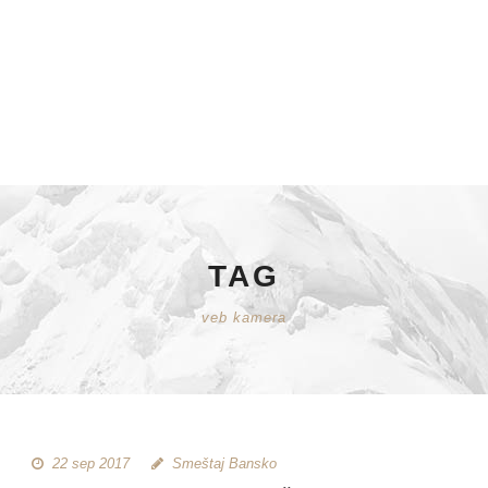
TAG
veb kamera
22 sep 2017
Smeštaj Bansko