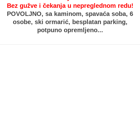
Bez gužve i čekanja u nepreglednom redu!
POVOLJNO,
sa kaminom, spavaća soba, 6
osobe, ski ormarić, besplatan parking,
potpuno opremljeno...