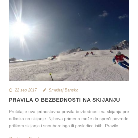
22 sep 2017
Smeštaj Bansko
PRAVILA O BEZBEDNOSTI NA SKIJANJU
Pročitajte ova jednostavna pravila bezbednosti na skijanju pre
odlaska na skijanje. Njihova primena može da spreči povrede
prilikom skijanja i snoubordinga ili posledice istih. Pravilo...