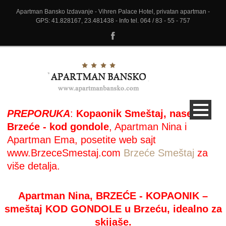
Apartman Bansko Izdavanje - Vihren Palace Hotel, privatan apartman -
GPS: 41.828167, 23.481438 - Info tel. 064 / 83 - 55 - 757
PREPORUKA
:
Kopaonik Smeštaj, naselje
Brzeće - kod gondole
, Apartman Nina i
Apartman Ema, posetite web sajt
www.BrzeceSmestaj.com
Brzeće Smeštaj
za
više detalja.
Apartman Nina, BRZEĆE - KOPAONIK –
smeštaj KOD GONDOLE u Brzeću, idealno za
skijaše.