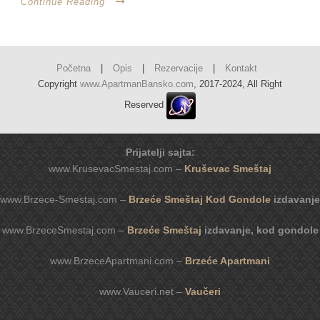
Continue Reading
Početna
|
Opis
|
Rezervacije
|
Kontakt
Copyright
www.ApartmanBansko.com
, 2017-2024, All Right
Reserved
Prijatelji sajta:
www.KrusevacSmestaj.com –
Kruševac Smeštaj
www.Brzece-Smestaj.com –
Brzeće Smeštaj Kod Gondole
izdavanje
www.BrzeceSmestaj.com –
Brzeće Smeštaj
izdavanje, kod gondole
www.BrzeceApartmani.com –
Brzeće Apartmani
www.Vauceri.net –
Vaučeri