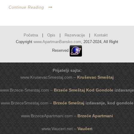
Continue Reading
Početna
|
Opis
|
Rezervacije
|
Kontakt
Copyright
www.ApartmanBansko.com
, 2017-2024, All Right
Reserved
Prijatelji sajta:
www.KrusevacSmestaj.com –
Kruševac Smeštaj
www.Brzece-Smestaj.com –
Brzeće Smeštaj Kod Gondole
izdavanje
www.BrzeceSmestaj.com –
Brzeće Smeštaj
izdavanje, kod gondole
www.BrzeceApartmani.com –
Brzeće Apartmani
www.Vauceri.net –
Vaučeri