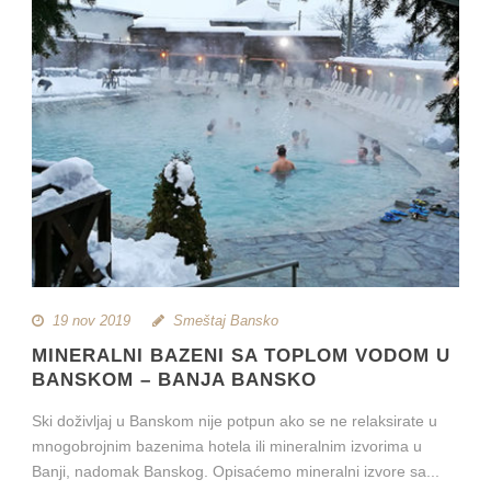
19 nov 2019
Smeštaj Bansko
MINERALNI BAZENI SA TOPLOM VODOM U
BANSKOM – BANJA BANSKO
Ski doživljaj u Banskom nije potpun ako se ne relaksirate u
mnogobrojnim bazenima hotela ili mineralnim izvorima u
Banji, nadomak Banskog. Opisaćemo mineralni izvore sa...