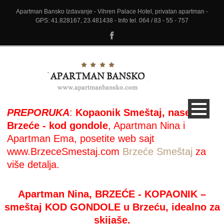
Apartman Bansko Izdavanje - Vihren Palace Hotel, privatan apartman -
GPS: 41.828167, 23.481438 - Info tel. 064 / 83 - 55 - 757
PREPORUKA
:
Kopaonik Smeštaj, naselje
Brzeće - kod gondole
, Apartman Nina i
Apartman Ema, posetite web sajt
www.BrzeceSmestaj.com
Brzeće Smeštaj
za
više detalja.
Apartman Nina, BRZEĆE - KOPAONIK –
smeštaj KOD GONDOLE u Brzeću, idealno za
skijaše.