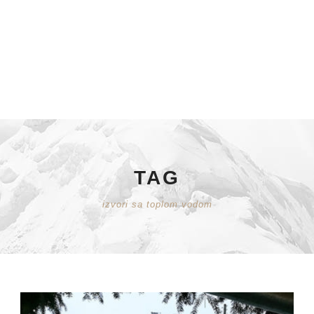
TAG
izvori sa toplom vodom