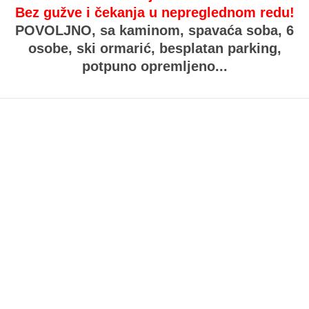
Bez gužve i čekanja u nepreglednom redu!
POVOLJNO,
sa kaminom, spavaća soba, 6
osobe, ski ormarić, besplatan parking,
potpuno opremljeno...