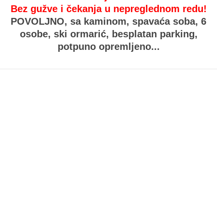
Bez gužve i čekanja u nepreglednom redu!
POVOLJNO,
sa kaminom, spavaća soba, 6
osobe, ski ormarić, besplatan parking,
potpuno opremljeno...