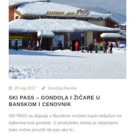
20 sep 2017
Smeštaj Bansko
SKI PASS – GONDOLA I ŽIČARE U
BANSKOM I CENOVNIK
SKI PASS za skijanje u Banskom možete kupiti isključivo na
šalterima kod gondole. U produžetku teksta je objašnjeno
kako online poručiti ski pas ako bi...