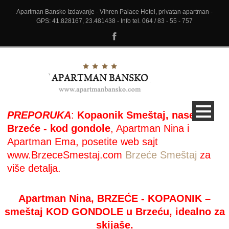
Apartman Bansko Izdavanje - Vihren Palace Hotel, privatan apartman -
GPS: 41.828167, 23.481438 - Info tel. 064 / 83 - 55 - 757
PREPORUKA
:
Kopaonik Smeštaj, naselje
Brzeće - kod gondole
, Apartman Nina i
Apartman Ema, posetite web sajt
www.BrzeceSmestaj.com
Brzeće Smeštaj
za
više detalja.
Apartman Nina, BRZEĆE - KOPAONIK –
smeštaj KOD GONDOLE u Brzeću, idealno za
skijaše.