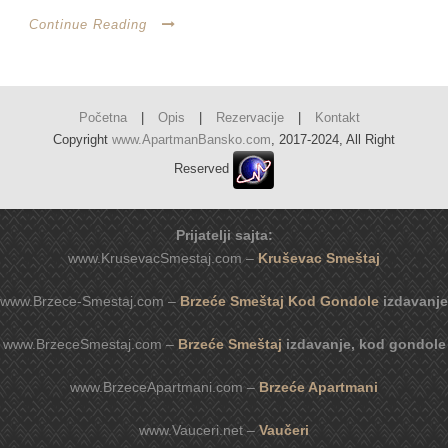
Continue Reading
Početna
|
Opis
|
Rezervacije
|
Kontakt
Copyright
www.ApartmanBansko.com
, 2017-2024, All Right
Reserved
Prijatelji sajta:
www.KrusevacSmestaj.com –
Kruševac Smeštaj
www.Brzece-Smestaj.com –
Brzeće Smeštaj Kod Gondole
izdavanje
www.BrzeceSmestaj.com –
Brzeće Smeštaj
izdavanje, kod gondole
www.BrzeceApartmani.com –
Brzeće Apartmani
www.Vauceri.net –
Vaučeri