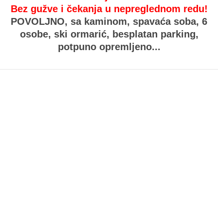
Bez gužve i čekanja u nepreglednom redu!
POVOLJNO,
sa kaminom, spavaća soba, 6
osobe, ski ormarić, besplatan parking,
potpuno opremljeno...