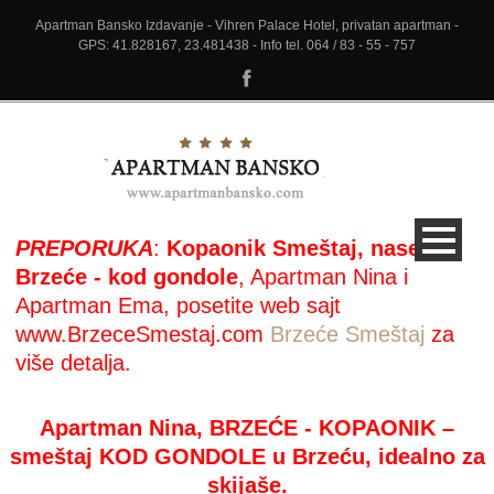
Apartman Bansko Izdavanje - Vihren Palace Hotel, privatan apartman -
GPS: 41.828167, 23.481438 - Info tel. 064 / 83 - 55 - 757
PREPORUKA
:
Kopaonik Smeštaj, naselje
Brzeće - kod gondole
, Apartman Nina i
Apartman Ema, posetite web sajt
www.BrzeceSmestaj.com
Brzeće Smeštaj
za
više detalja.
Apartman Nina, BRZEĆE - KOPAONIK –
smeštaj KOD GONDOLE u Brzeću, idealno za
skijaše.