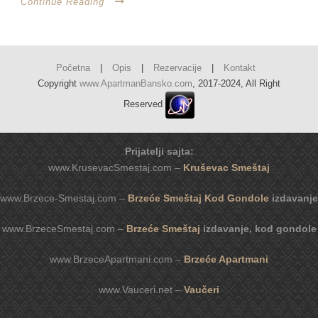
Continue Reading
Početna
|
Opis
|
Rezervacije
|
Kontakt
Copyright
www.ApartmanBansko.com
, 2017-2024, All Right
Reserved
Prijatelji sajta:
www.KrusevacSmestaj.com –
Kruševac Smeštaj
www.Brzece-Smestaj.com –
Brzeće Smeštaj Kod Gondole
izdavanje
www.BrzeceSmestaj.com –
Brzeće Smeštaj
izdavanje, kod gondole
www.BrzeceApartmani.com –
Brzeće Apartmani
www.Vauceri.net –
Vaučeri