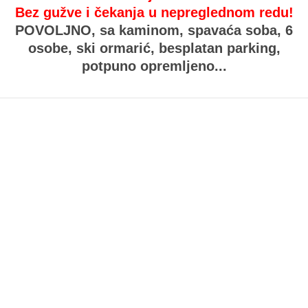
Bez gužve i čekanja u nepreglednom redu!
POVOLJNO,
sa kaminom, spavaća soba, 6
osobe, ski ormarić, besplatan parking,
potpuno opremljeno...