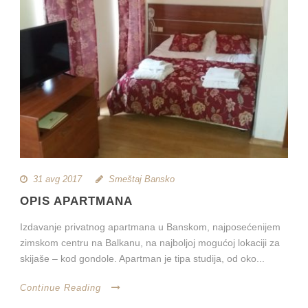
31 avg 2017
Smeštaj Bansko
OPIS APARTMANA
Izdavanje privatnog apartmana u Banskom, najposećenijem
zimskom centru na Balkanu, na najboljoj mogućoj lokaciji za
skijaše – kod gondole. Apartman je tipa studija, od oko...
Continue Reading