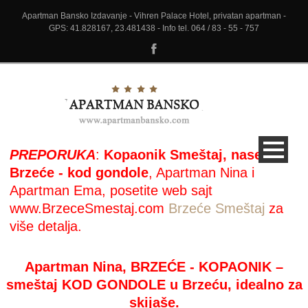
Apartman Bansko Izdavanje - Vihren Palace Hotel, privatan apartman -
GPS: 41.828167, 23.481438 - Info tel. 064 / 83 - 55 - 757
PREPORUKA
:
Kopaonik Smeštaj, naselje
Brzeće - kod gondole
, Apartman Nina i
Apartman Ema, posetite web sajt
www.BrzeceSmestaj.com
Brzeće Smeštaj
za
više detalja.
Apartman Nina, BRZEĆE - KOPAONIK –
smeštaj KOD GONDOLE u Brzeću, idealno za
skijaše.